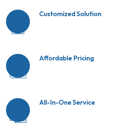
Customized Solution
Augue interdum velit euismod in
pellentesque massa placerat.
Affordable Pricing
Quis vel eros donec ac odio tempor.
Praesent semper feugiat nibh.
All-In-One Service
Pellentesque id nibh tortor id. Quis vel eros
donec ac odio tempor orci.