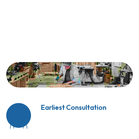
Count On Us For All Your 
New Life To Broken 
Handyman Services.
Earliest Consultation
Felis bibendum ut tristique et egestas quis
suspendisse ultrices.